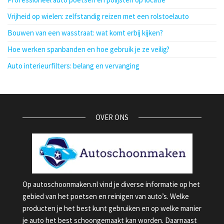
Vrijheid op wielen: zelfstandig reizen met een rolstoelauto
Bouwen van een wasstraat: wat komt erbij kijken?
Hoe werken spanbanden en hoe gebruik je ze veilig?
Auto interieurfilters: belang en vervanging
OVER ONS
Op autoschoonmaken.nl vind je diverse informatie op het
gebied van het poetsen en reinigen van auto’s. Welke
producten je het best kunt gebruiken en op welke manier
je auto het best schoongemaakt kan worden. Daarnaast