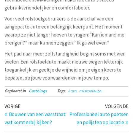
gebruiksvriendelijker en comfortabeler.
Voor veel rolstoelgebruikers is de aanschaf van een
aangepaste auto een belangrijk keerpunt. Het moment
waarop ze niet langer hoeven te vragen: “Kan iemand me
brengen?” maar kunnen zeggen: “Ik ga wel even.”
Het pad naar meer zelfstandigheid begint soms met vier
wielen. Een rolstoelauto maakt nieuwe wegen letterlijk
toegankelijk en geeft je de vrijheid om je eigen koers te
bepalen, op jouw voorwaarden en in jouw tempo.
Geplaatst in
Gastblogs
Tags
Auto
rolstoelauto
Bericht
Vorig
V
VORIGE
VOLGENDE
bericht
be
navigatie
Bouwen van een wasstraat:
Professioneel auto poetsen
wat komt erbij kijken?
en polijsten op locatie