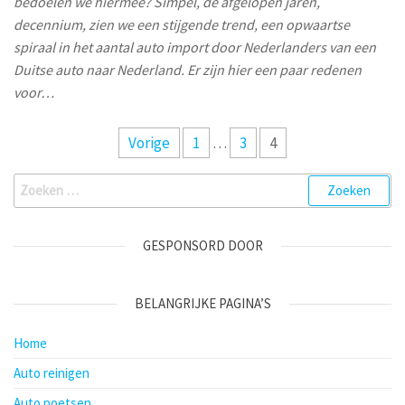
bedoelen we hiermee? Simpel, de afgelopen jaren,
decennium, zien we een stijgende trend, een opwaartse
spiraal in het aantal auto import door Nederlanders van een
Duitse auto naar Nederland. Er zijn hier een paar redenen
voor…
Berichten
Vorige
1
…
3
4
paginering
Zoeken
naar:
GESPONSORD DOOR
BELANGRIJKE PAGINA’S
Home
Auto reinigen
Auto poetsen