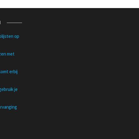
N
lijsten op
izen met
omt erbij
ebruik je
ervanging