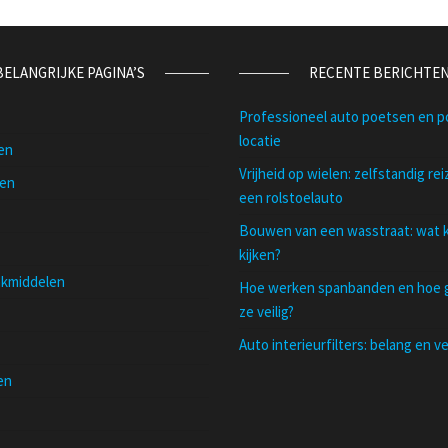
BELANGRIJKE PAGINA’S
RECENTE BERICHTE
Professioneel auto poetsen en po
locatie
gen
Vrijheid op wielen: zelfstandig re
sen
een rolstoelauto
Bouwen van een wasstraat: wat k
kijken?
kmiddelen
Hoe werken spanbanden en hoe g
ze veilig?
Auto interieurfilters: belang en v
en