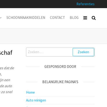
Referenties
SCHOONMAAKMIDDELEN
CONTACT
BLOG
Zoeken
schaf
naar:
GESPONSORD DOOR
es dat de
n,
jn een
BELANGRIJKE PAGINA’S
 de auto
k zo snel
Home
Auto reinigen