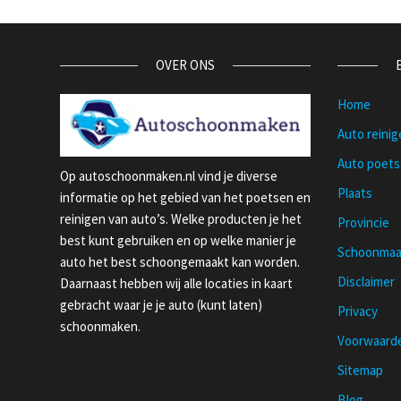
OVER ONS
Home
Auto reini
Auto poet
Op autoschoonmaken.nl vind je diverse
Plaats
informatie op het gebied van het poetsen en
reinigen van auto’s. Welke producten je het
Provincie
best kunt gebruiken en op welke manier je
Schoonmaa
auto het best schoongemaakt kan worden.
Disclaimer
Daarnaast hebben wij alle locaties in kaart
gebracht waar je je auto (kunt laten)
Privacy
schoonmaken.
Voorwaard
Sitemap
Blog