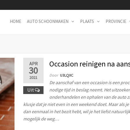
HOME
AUTO SCHOONMAKEN
PLAATS
PROVINCIE
Occasion reinigen na aan
APR
30
Door
U3LQXC
2021
De aanschaf van een occasion is een proc
Uit
nodige tijd in beslag neemt. Het uitzoeke
onderhandelen en ophalen van de auto zi
klusje dat je niet even in een weekend doet. Maar als je
dan eenmaal in het bezit hebt, wil je het liefst natuurlij
mogelijk de weg…