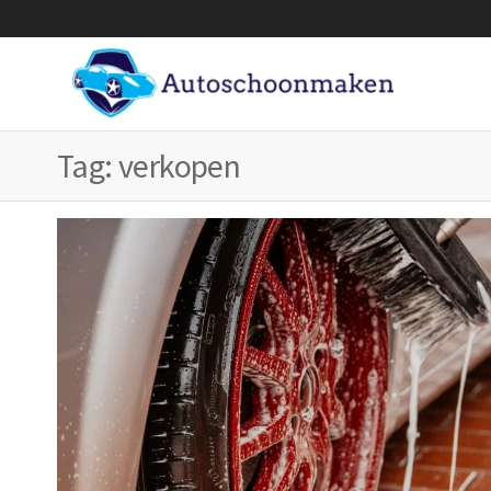
Ga
naar
de
inhoud
Tag:
verkopen