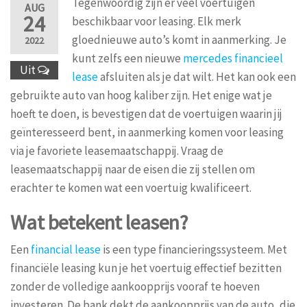
Tegenwoordig zijn er veel voertuigen
AUG
24
beschikbaar voor leasing. Elk merk
gloednieuwe auto’s komt in aanmerking. Je
2022
kunt zelfs een nieuwe
mercedes
financieel
Uit
lease
afsluiten als je dat wilt. Het kan ook een
gebruikte auto van hoog kaliber zijn. Het enige wat je
hoeft te doen, is bevestigen dat de voertuigen waarin jij
geïnteresseerd bent, in aanmerking komen voor leasing
via je favoriete leasemaatschappij. Vraag de
leasemaatschappij naar de eisen die zij stellen om
erachter te komen wat een voertuig kwalificeert.
Wat betekent leasen?
Een
financial lease
is een type financieringssysteem. Met
financiële leasing kun je het voertuig effectief bezitten
zonder de volledige aankoopprijs vooraf te hoeven
investeren. De bank dekt de aankoopprijs van de auto, die