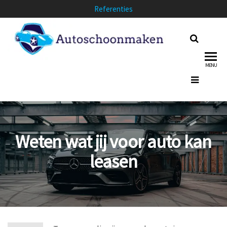
Ga
Referenties
naar
de
inhoud
MENU
Weten wat jij voor auto kan
leasen