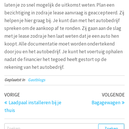
laten je zo snel mogelijk de uitkomst weten. Plan een
bezichtiging in zodra je lease aanvraag is geaccepteerd. Zij
helpen je hier graag bij. Je kunt dan met het autobedrijf
spreken om de aankoop af te ronden. Zij gaan aan de slag
met je lease zodra je hen laat weten dat je een auto hen
koopt. Alle documentatie moet worden ondertekend
door jou en het autobedrijf. Je kunt het voertuig ophalen
nadat de financier het tegoed heeft gestort op de
rekening van het autobedrijf.
Geplaatst in
Gastblogs
Bericht
Vorig
V
VORIGE
VOLGENDE
bericht
be
navigatie
Laadpaal installeren bij je
Bagagewagen
thuis
Zoeken